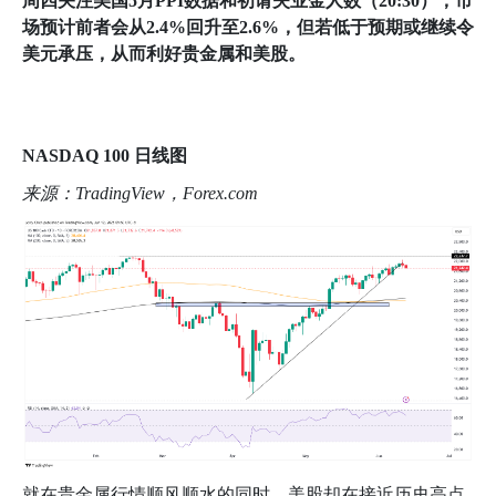
周四关注美国
5
月
PPI
数据和初请失业金人数（
20:30
），市
场预计前者会从
2.4%
回升至
2.6%
，但若低于预期或继续令
美元承压，从而利好贵金属和美股。
NASDAQ 100
日线图
来源：
TradingView
，
Forex.com
就在贵金属行情顺风顺水的同时，美股却在接近历史高点