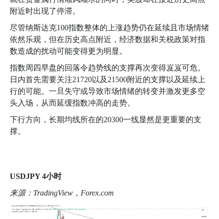
附近时出现了停滞。
尽管纳斯达克
100
指数整体的上涨趋势仍在延续且市场情绪
依然乐观，但在历史高点附近，经济数据和关税政策对指
数造成的扰动可能变得更为明显。
指数周四早盘的回落令趋势线的支撑再次变得岌岌可危。
日内首先需要关注
21720
以及
21500
附近的支撑以及延续上
行的可能。一旦失守或导致市场情绪的转变并激发更多空
头入场，从而延缓指数冲高的走势。
下行方向，长期均线所在的
20300
一线显然是更重要的支
撑。
USDJPY 4
小时
来源：
TradingView
，
Forex.com