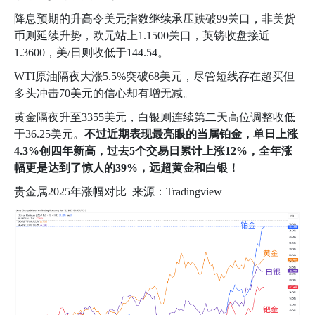
降息预期的升高令美元指数继续承压跌破
99
关口，非美货
币则延续升势，欧元站上
1.1500
关口，英镑收盘接近
1.3600
，美
/
日则收低于
144.54
。
WTI
原油隔夜大涨
5.5%
突破
68
美元，尽管短线存在超买但
多头冲击
70
美元的信心却有增无减。
黄金隔夜升至
3355
美元，白银则连续第二天高位调整收低
于
36.25
美元。
不过近期表现最亮眼的当属铂金，单日上涨
4.3%
创四年新高，过去
5
个交易日累计上涨
12%
，全年涨
幅更是达到了惊人的
39%
，远超黄金和白银！
贵金属
2025
年涨幅对比
来源：
Tradingview