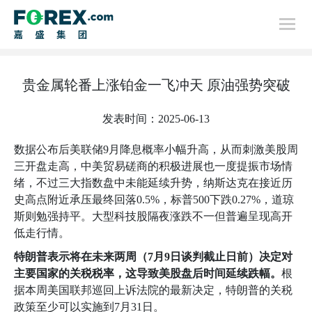
首页
贵金属轮番上涨铂金一飞冲天 原油强势突破
行情分析
发表时间：2025-06-13
数据公布后美联储
9
月降息概率小幅升高，从而刺激美股周
三开盘走高，中美贸易磋商的积极进展也一度提振市场情
绪，不过三大指数盘中未能延续升势，纳斯达克在接近历
史高点附近承压最终回落
0.5%
，标普
500
下跌
0.27%
，道琼
斯则勉强持平。大型科技股隔夜涨跌不一但普遍呈现高开
低走行情。
特朗普表示将在未来两周（
7
月
9
日谈判截止日前）决定对
主要国家的关税税率，这导致美股盘后时间延续跌幅。
根
据本周美国联邦巡回上诉法院的最新决定，特朗普的关税
政策至少可以实施到
7
月
31
日。