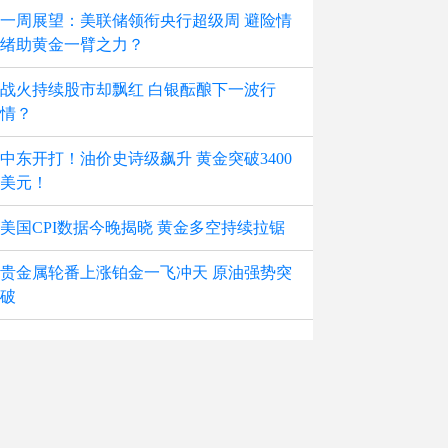
一周展望：美联储领衔央行超级周 避险情
绪助黄金一臂之力？
战火持续股市却飘红 白银酝酿下一波行
情？
中东开打！油价史诗级飙升 黄金突破3400
美元！
美国CPI数据今晚揭晓 黄金多空持续拉锯
贵金属轮番上涨铂金一飞冲天 原油强势突
破