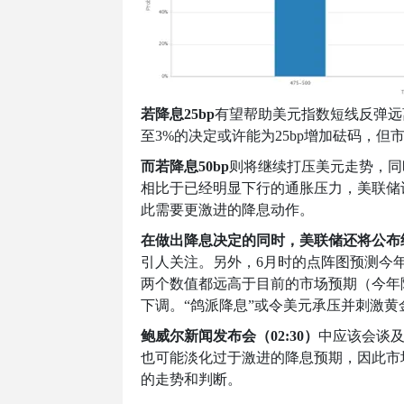
若降息
25bp
有望帮助美元指数短线反弹远
至
3%
的决定或许能为
25bp
增加砝码，但
而若降息
50bp
则将继续打压美元走势，同
相比于已经明显下行的通胀压力，美联储
此需要更激进的降息动作。
在做出降息决定的同时，美联储还将公布
引人关注。另外，
6
月时的点阵图预测今
两个数值都远高于目前的市场预期（今年
下调。“鸽派降息”或令美元承压并刺激黄
鲍威尔新闻发布会（
02:30
）
中应该会谈
也可能淡化过于激进的降息预期，因此市
的走势和判断。