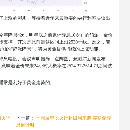
了上涨的脚步，等待着近年来最重要的央行利率决议出
今年降息
4
次，明年底之前累计降息
10
次）的鸽派，金价
步支撑，其次是此前震荡区间上沿
2530
一线。反之，若
测的“鸽派降息”，将为黄金提供持续的上涨动能。
降息幅度、会议声明措辞、点阵图、鲍威尔新闻发布
，意味着金价未来
24
小时大概率在
2524.37-2614.73
之间波
通常是利好于黄金走势的。
洲央行
下一篇：
一周展望：央行超级周来袭 美联储降
息倒计时