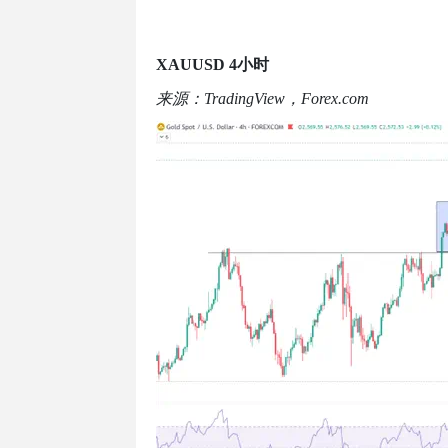
XAUUSD 4
小时
来源：
TradingView
，
Forex.com