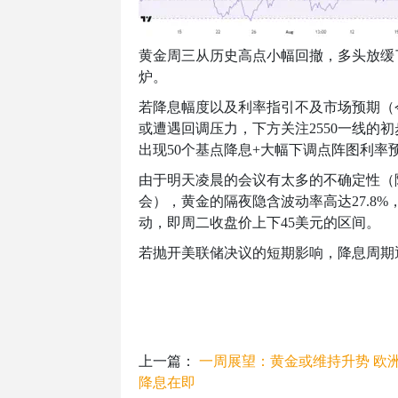
黄金周三从历史高点小幅回撤，多头放缓
炉。
若降息幅度以及利率指引不及市场预期（
或遭遇回调压力，下方关注
2550
一线的初
出现
50
个基点降息
+
大幅下调点阵图利率预
由于明天凌晨的会议有太多的不确定性（
会），黄金的隔夜隐含波动率高达
27.8%
动，即周二收盘价上下
45
美元的区间。
若抛开美联储决议的短期影响，降息周期
上一篇：
一周展望：黄金或维持升势 欧
降息在即