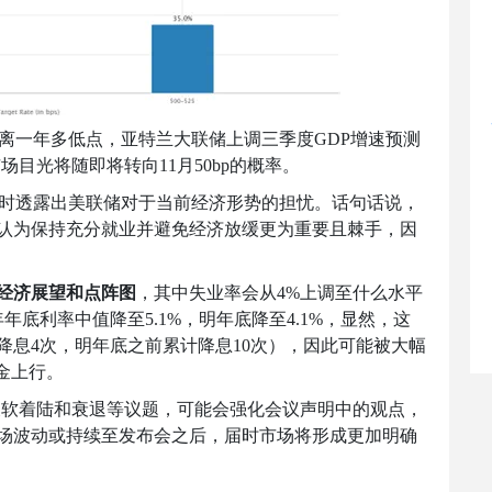
离一年多低点，亚特兰大联储上调三季度
GDP
增速预测
市场目光将随即将转向
11
月
50bp
的概率。
时透露出美联储对于当前经济形势的担忧。话句话说，
认为保持充分就业并避免经济放缓更为重要且棘手，因
经济展望和点阵图
，其中失业率会从
4%
上调至什么水平
年年底利率中值降至
5.1%
，明年底降至
4.1%
，显然，这
降息
4
次，明年底之前累计降息
10
次），因此可能被大幅
金上行。
及软着陆和衰退等议题，可能会强化会议声明中的观点，
场波动或持续至发布会之后，届时市场将形成更加明确