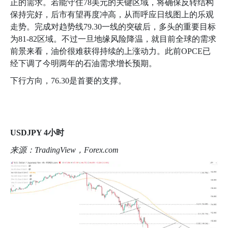
正的需求。若能守住
78
美元的关键区域，将确保反转结构
保持完好，后市有望再度冲高，从而呼应日线图上的乐观
走势。完成对趋势线
79.30
一线的突破后，多头的重要目标
为
81-82
区域。不过一旦地缘风险降温，就目前全球的需求
前景来看，油价很难获得持续的上涨动力。此前
OPCE
已
经下调了今明两年的石油需求增长预期。
下行方向，
76.30
是首要的支撑。
USDJPY 4
小时
来源：
TradingView
，
Forex.com