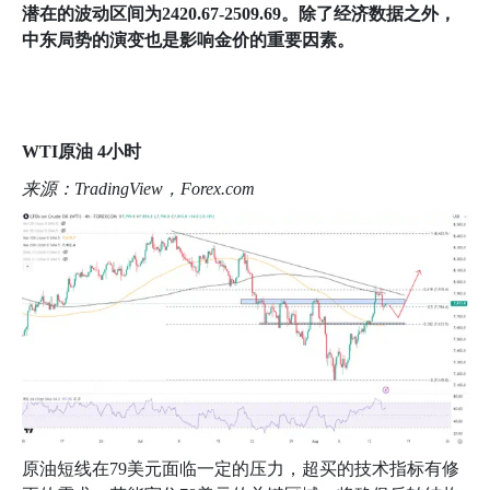
潜在的波动区间为
2420.67-2509.69
。除了经济数据之外，
中东局势的演变也是影响金价的重要因素。
WTI
原油
4
小时
来源：
TradingView
，
Forex.com
原油短线在
79
美元面临一定的压力，超买的技术指标有修