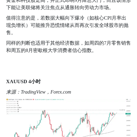
黄金和科技股走高，并正式叩响
9
月降息大门，而且该情形
下能让美联储将关注焦点从通胀转向劳动力市场。
值得注意的是，若数据大幅向下爆冷（如核心
CPI
月率出
现负增长）可能推升恐慌情绪从而再次引发全球股市的抛
售。
同样的判断也适用于其他经济数据，如周四的
7
月零售销售
和周五的
8
月密歇根大学消费者信心指数。
XAUUSD 4
小时
来源：
TradingView
，
Forex.com