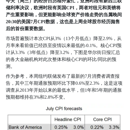
今天（周三）的经济日历格外繁忙，亚洲时段有新西兰联
储利率决议，欧洲时段有英国
CPI
，两者对纽元和英镑将
产生重要影响，但更能影响全球资产价格走势的当属晚间
20:30
的美国
7
月
CPI
数据，这也是上周全球股市经历抛售
后的首份重要数据。
市场普遍预计本次
CPI
从
3%
（
13
个月低点）降至
2.9%
，从
月率来看前值已经跌至疫情以来最低的
-0.1%
。核心
CPI
预
计从
3.3%
（
3
年低点）降至
3.2%
，下图是华尔街日报汇总
的各大金融机构对此次整体和核心
CPI
的环比
/
同比的预
测。
作为参考，本周纽约联储发布了最新的
7
月消费者调查报
告，其中三年期通胀预期环比下降
0.6%
至
2.3%
，这是这项
调查从
2013
年开始以来的最低水平，但
1
年和
5
年期的通胀
预期都维持在
3%
和
2.8%
不变。