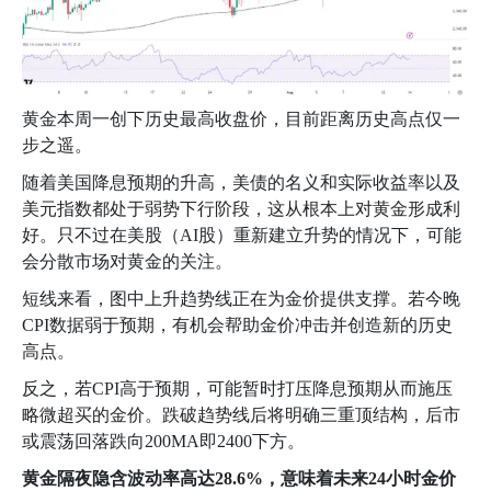
黄金本周一创下历史最高收盘价，目前距离历史高点仅一
步之遥。
随着美国降息预期的升高，美债的名义和实际收益率以及
美元指数都处于弱势下行阶段，这从根本上对黄金形成利
好。只不过在美股（
AI
股）重新建立升势的情况下，可能
会分散市场对黄金的关注。
短线来看，图中上升趋势线正在为金价提供支撑。若今晚
CPI
数据弱于预期，有机会帮助金价冲击并创造新的历史
高点。
反之，若
CPI
高于预期，可能暂时打压降息预期从而施压
略微超买的金价。跌破趋势线后将明确三重顶结构，后市
或震荡回落跌向
200MA
即
2400
下方。
黄金隔夜隐含波动率高达
28.6%
，意味着未来
24
小时金价