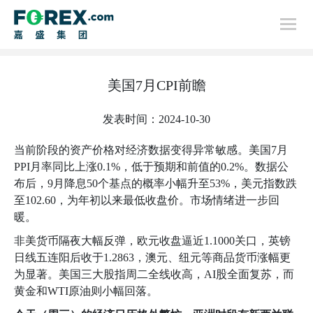
首页
美国7月CPI前瞻
行情分析
发表时间：2024-10-30
当前阶段的资产价格对经济数据变得异常敏感。美国
7
月
PPI
月率同比上涨
0.1%
，低于预期和前值的
0.2%
。数据公
布后，
9
月降息
50
个基点的概率小幅升至
53%
，美元指数跌
至
102.60
，为年初以来最低收盘价。市场情绪进一步回
暖。
非美货币隔夜大幅反弹，欧元收盘逼近
1.1000
关口，英镑
日线五连阳后收于
1.2863
，澳元、纽元等商品货币涨幅更
为显著。美国三大股指周二全线收高，
AI
股全面复苏，而
黄金和
WTI
原油则小幅回落。