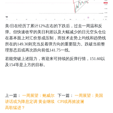
美
/
日在经历了累计
12%
左右的下跌后，过去一周温和反
弹。但快速收窄的美日利差以及大幅减少的日元空头仓位
在基本面上对汇价形成压制，而技术走势上均线和趋势线
所在的
149.30
则充当反着弹方向的重要阻力。跌破当前整
理形态后或再次跌向前低
141.75
一线。
若能突破上述阻力，将迎来可持续的反弹行情，
151.60
以
及
154
等是上方的目标。
上一篇：
一周展望：鲍威尔
下一篇：
一周展望：美国
讲话或为降息定调 黄金继续
CPI或再掀波澜
高歌猛进？