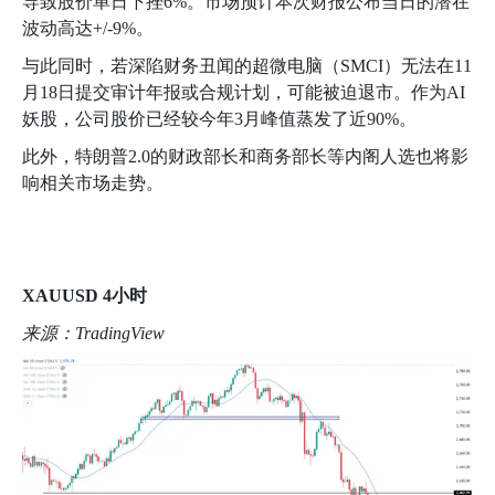
导致股价单日下挫
6%
。市场预计本次财报公布当日的潜在
波动高达
+/-9%
。
与此同时，若深陷财务丑闻的超微电脑（
SMCI
）无法在
11
月
18
日提交审计年报或合规计划，可能被迫退市。作为
AI
妖股，公司股价已经较今年
3
月峰值蒸发了近
90%
。
此外，特朗普
2.0
的财政部长和商务部长等内阁人选也将影
响相关市场走势。
XAUUSD 4
小时
来源：
TradingView