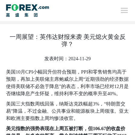
首页
一周展望：英伟达财报来袭 美元熄火黄金反
行情分析
弹？
发表时间：2024-11-29
美国
10
月
CPI
小幅回升但符合预期，
PPI
和零售销售均高于
预期，再加上美联储主席鲍威尔上周“近期强劲的经济数据
使得美联储不必急于降息”的表态，利率市场已经对
12
月是
否继续降息产生怀疑，维持利率不变的概率升至
40%
。
美国三大指数周线回落，纳斯达克跌幅超
3%
，“特朗普交
易”降温，不过金融、公共事业和能源板块上周领涨。亚太
和欧洲主要指数上周均惨淡收官。
美元指数的强势表现在上周五被打断，但
106.67
的收盘价