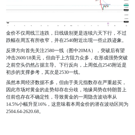
金价不仅周线三连跌，日线级别更是连续六天下行，不过
跌幅在周五有所收窄，并在
2540
附近出现一些止跌迹象。
反弹方向首先关注
2580
一线（图中
20MA
），突破后有望
冲击
2600/18
美元，但由于上方阻力众多，在形成强势突破
之前空头仍然占据主导。下行反向，上周低点
2545
附近是
初步的支撑参考，其次是
2530
一线。
虽然本周经济数据不多，但由于美元指数存在严重超买，
因此市场对黄金的走势却存在分歧，地缘局势在特朗普上
任前也存在不确定性，导致黄金的一周隐含波动率从
14.5%
小幅升至
16%
，这意味着本周金价的潜在波动区间为
2504.64-2620.68
。