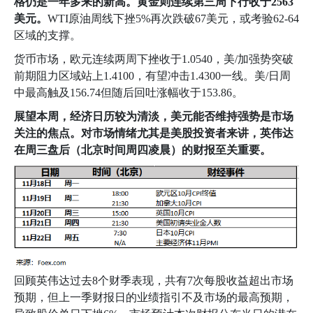
格仍是一年多来的新高。黄金则连续第三周下行收于
2563
美元。
WTI
原油周线下挫
5%
再次跌破
67
美元，或考验
62-64
区域的支撑。
货币市场，欧元连续两周下挫收于
1.0540
，美
/
加强势突破
前期阻力区域站上
1.4100
，有望冲击
1.4300
一线。美
/
日周
中最高触及
156.74
但随后回吐涨幅收于
153.86
。
展望本周，经济日历较为清淡，美元能否维持强势是市场
关注的焦点。对市场情绪尤其是美股投资者来讲，英伟达
在周三盘后（北京时间周四凌晨）的财报至关重要。
回顾英伟达过去
8
个财季表现，共有
7
次每股收益超出市场
预期，但上一季财报日的业绩指引不及市场的最高预期，